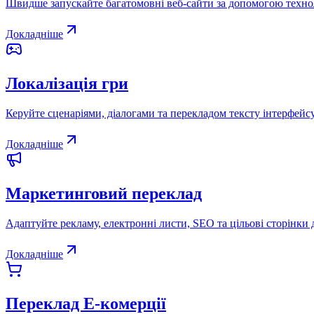
Швидше запускайте багатомовні веб-сайти за допомогою техноло
Докладніше
Локалізація гри
Керуйте сценаріями, діалогами та перекладом тексту інтерфейсу
Докладніше
Маркетинговий переклад
Адаптуйте рекламу, електронні листи, SEO та цільові сторінки 
Докладніше
Переклад E-комерції