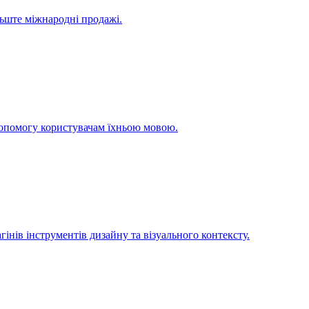
льште міжнародні продажі.
допомогу користувачам їхньою мовою.
інів інструментів дизайну та візуального контексту.