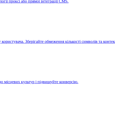
гії проксі або прямої інтеграції CMS.
 користувача. Зберігайте обмеження кількості символів та контек
до місцевих культур і підвищуйте конверсію.