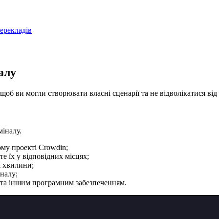
перекладів
алу
щоб ви могли створювати власні сценарії та не відволікатися від
іналу.
му проекті Crowdin;
е їх у відповідних місцях;
і хвилини;
іналу;
eCI та іншим програмним забезпеченням.