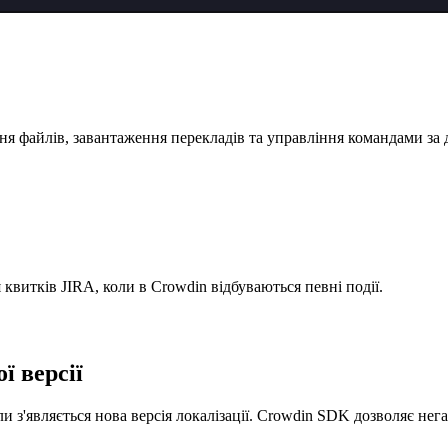
я файлів, завантаження перекладів та управління командами за
 квитків JIRA, коли в Crowdin відбуваються певні події.
ї версії
ли з'являється нова версія локалізації. Crowdin SDK дозволяє не