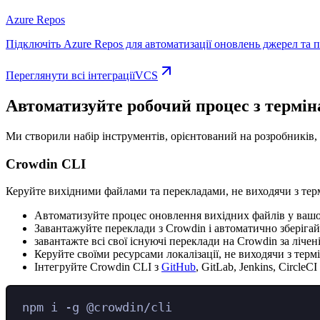
Azure Repos
Підключіть Azure Repos для автоматизації оновлень джерел та 
Переглянути всі інтеграціїVCS
Автоматизуйте робочий процес з термін
Ми створили набір інструментів, орієнтований на розробників, 
Crowdin CLI
Керуйте вихідними файлами та перекладами, не виходячи з терм
Автоматизуйте процес оновлення вихідних файлів у вашо
Завантажуйте переклади з Crowdin і автоматично зберігайт
завантажте всі свої існуючі переклади на Crowdin за лічен
Керуйте своїми ресурсами локалізації, не виходячи з терм
Інтегруйте Crowdin CLI з
GitHub
, GitLab, Jenkins, Circl
npm
i
-g
@crowdin/cli