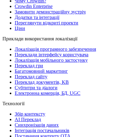
Чому Crowdin?
Crowdin Enterprise
Замовити демонстраційну зустріч
Додатки та інтеграції
Переглянути відкриті проекти
Ціни
Приклади використання локалізації
Локалізація програмного забезпечення
Переклади інтерфейсу користувача
Локалізація мобільного застосунку
Переклад гри
Багатомовний маркетинг
Переклад сайту
Переклад документів, KB
Субтитри та діалоги
Електронна комерція, БД, UGC
Технології
Збір контексту
AI Переклад
Синхронізація даних
Інтеграція постачальників
Постачання контенту OTA