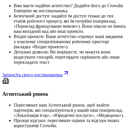
Вже маєте надійне агентство? Додайте його до Crowdin
Enterprise як постачальника.
Безпечний доступ: надайте їм доступ тільки до тих
етапів робочого процесу, які їм потрібні (наприклад,
«Переклад французькою мовою»). Вони ніколи не бачать
ваш вихідний код або інші проекти.
Вхідні проекти: Ваше агентство отримує ваші завдання
у власному спеціалізованому робочому просторі
(вкладка «Вхідні проекти»).
Детальні дозволи: Ви вирішуєте, чи можуть вони
редагувати глосарій, переглядати скріншоти або лише
перекладати текст.
Запросіть свого постачальника
Агентський ринок
Перегляньте наш Агентський ринок, щоб знайти
партнерів, які спеціалізуються у вашій ніші (наприклад,
«Локалізація ігор», «Юридичні послуги», «Медицина»).
Прозорі відгуки: перегляньте оцінки та відгуки інших
користувачів Crowdin.